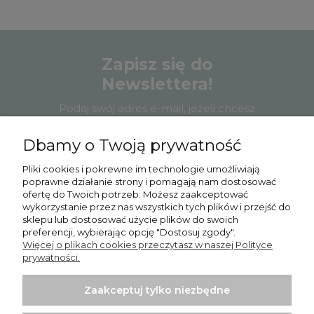
Zapisz się do
Newslettera!
Podaj swój adres e-mail, jeżeli chcesz
otrzymywać informacje o nowościach i
promocjach.
Dbamy o Twoją prywatność
Pliki cookies i pokrewne im technologie umożliwiają
poprawne działanie strony i pomagają nam dostosować
ofertę do Twoich potrzeb. Możesz zaakceptować
wykorzystanie przez nas wszystkich tych plików i przejść do
Zapisz się
sklepu lub dostosować użycie plików do swoich
preferencji, wybierając opcję "Dostosuj zgody".
Więcej o plikach cookies przeczytasz w naszej Polityce
prywatności.
Zaakceptuj tylko niezbędne
Pomoc