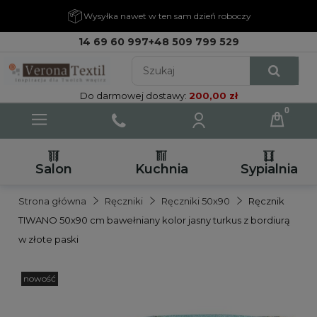
Wysyłka nawet w ten sam dzień roboczy
14 69 60 997
+48 509 799 529
Do darmowej dostawy:
200,00 zł
Salon
Kuchnia
Sypialnia
Strona główna
Ręczniki
Ręczniki 50x90
Ręcznik
TIWANO 50x90 cm bawełniany kolor jasny turkus z bordiurą
w złote paski
nowość