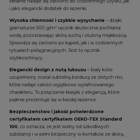
idealnie nadaje się zarówno do codziennego użytku, jak
i jako elegancki dodatek do łazienki.
Wysoka chłonność i szybkie wysychanie
– dzięki
gramaturze 500 g/m² ręcznik skutecznie pochłania
wodę, pozostawiając skórę suchą i otuloną miękkością.
Sprawdza się zarówno po kąpieli, jak i w codziennych
rytuałach pielęgnacyjnych. Jest to ręcznik
szybkoschnący.
Elegancki design z nutą luksusu
– biały kolor
uzupełniony został subtelną bordiurą ze złotych nici,
która nadaje całości wyjątkowo wyrafinowanego
charakteru. To połączenie klasyki z elegancją, które
pięknie prezentuje się w każdej łazience.
Bezpieczeństwo i jakość potwierdzone
certyfikatem certyfikatem OEKO-TEX Standard
100
, co oznacza, że jest wolny od szkodliwych
substancji i w pełni bezpieczny w kontakcie ze skórą,