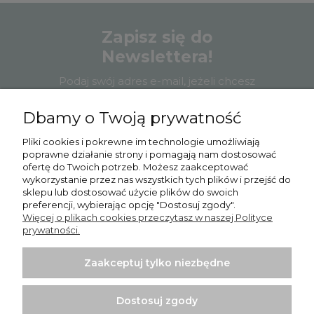
Zapisz się do
Newslettera!
Podaj swój adres e-mail, jeżeli chcesz
otrzymywać informacje o nowościach i
promocjach.
Dbamy o Twoją prywatność
Pliki cookies i pokrewne im technologie umożliwiają
poprawne działanie strony i pomagają nam dostosować
ofertę do Twoich potrzeb. Możesz zaakceptować
wykorzystanie przez nas wszystkich tych plików i przejść do
Zapisz się
sklepu lub dostosować użycie plików do swoich
preferencji, wybierając opcję "Dostosuj zgody".
Więcej o plikach cookies przeczytasz w naszej Polityce
prywatności.
Zaakceptuj tylko niezbędne
Pomoc
Moje konto
Dostosuj zgody