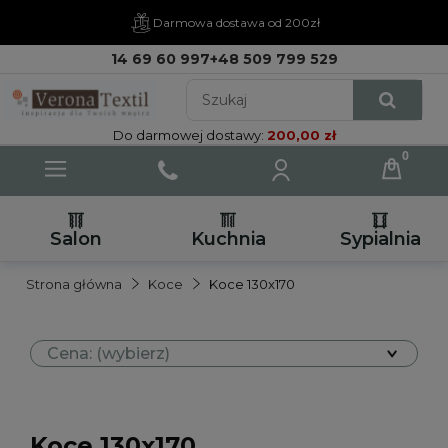
Darmowa dostawa od 200zł
14 69 60 997
+48 509 799 529
Do darmowej dostawy:
200,00 zł
Salon
Kuchnia
Sypialnia
Strona główna
Koce
Koce 130x170
Cena: (wybierz)
Koce 130x170