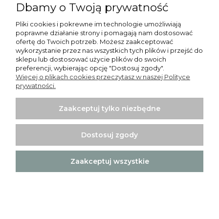
Dbamy o Twoją prywatność
Pliki cookies i pokrewne im technologie umożliwiają
poprawne działanie strony i pomagają nam dostosować
ofertę do Twoich potrzeb. Możesz zaakceptować
wykorzystanie przez nas wszystkich tych plików i przejść do
sklepu lub dostosować użycie plików do swoich
preferencji, wybierając opcję "Dostosuj zgody".
Więcej o plikach cookies przeczytasz w naszej Polityce
prywatności.
Zaakceptuj tylko niezbędne
FIRANKA GOTOWA WOAL KRESZ ECRU OBCIĄŻNIK
Dostosuj zgody
230X300 TAŚMA
74,90 zł
Zaakceptuj wszystkie
Do koszyka