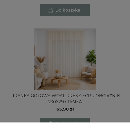
Do koszyka
FIRANKA GOTOWA WOAL KRESZ ECRU OBCIĄŻNIK
230X250 TAŚMA
65,90 zł
Do koszyka