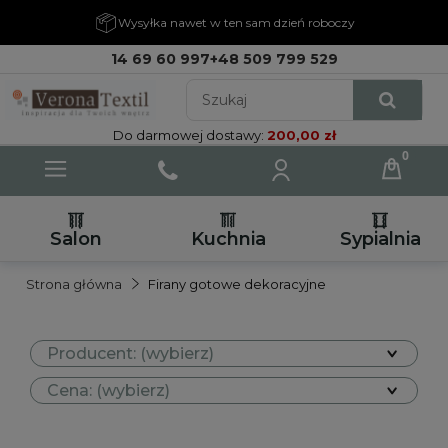
Wysyłka nawet w ten sam dzień roboczy
14 69 60 997
+48 509 799 529
Do darmowej dostawy:
200,00 zł
Salon
Kuchnia
Sypialnia
Strona główna
Firany gotowe dekoracyjne
Producent: (wybierz)
Cena: (wybierz)