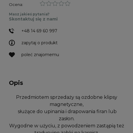
Ocena:
Masz jakieś pytania?
Skontaktuj się z nami
+48 14 69 60 997
zapytaj o produkt
poleć znajomemu
Opis
Przedmiotem sprzedaży są ozdobne klipsy
magnetyczne,
służące do upinania i drapowania firan lub
zasłon.
Wygodne w użyciu, z powodzeniem zastąpią też
tradycyjne żabki na karnisz.