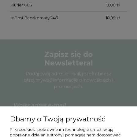
Kurier GLS
18,00 zł
InPost Paczkomaty 24/7
18,99 zł
Zapisz się do
Newslettera!
Podaj swój adres e-mail, jeżeli chcesz
otrzymywać informacje o nowościach i
promocjach.
Dbamy o Twoją prywatność
Zapisz się
Pliki cookies i pokrewne im technologie umożliwiają
poprawne działanie strony i pomagają nam dostosować