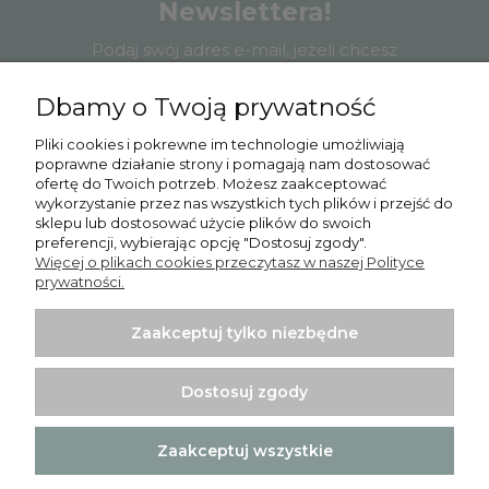
Newslettera!
Podaj swój adres e-mail, jeżeli chcesz
otrzymywać informacje o nowościach i
promocjach.
Dbamy o Twoją prywatność
Pliki cookies i pokrewne im technologie umożliwiają
poprawne działanie strony i pomagają nam dostosować
ofertę do Twoich potrzeb. Możesz zaakceptować
wykorzystanie przez nas wszystkich tych plików i przejść do
Zapisz się
sklepu lub dostosować użycie plików do swoich
preferencji, wybierając opcję "Dostosuj zgody".
Więcej o plikach cookies przeczytasz w naszej Polityce
prywatności.
Zaakceptuj tylko niezbędne
Pomoc
Moje konto
Dostosuj zgody
Płatności i dostawa
Zaakceptuj wszystkie
Informacje