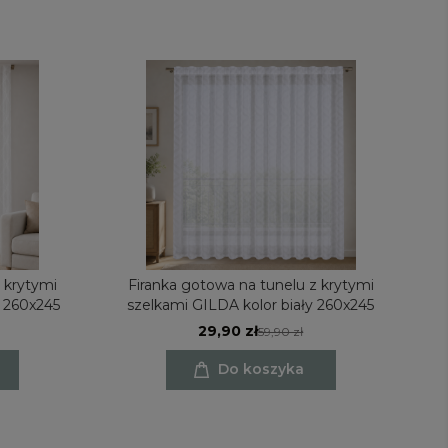
 krytymi
Firanka gotowa na tunelu z krytymi
F
y 260x245
szelkami GILDA kolor biały 260x245
29,90 zł
59,90 zł
Do koszyka