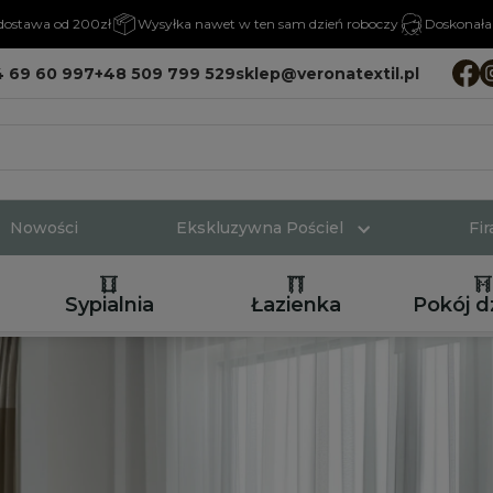
ostawa od 200zł
Wysyłka nawet w ten sam dzień roboczy
Doskonała 
4 69 60 997
+48 509 799 529
sklep@veronatextil.pl
Nowości
Ekskluzywna Pościel
Fi
Sypialnia
Łazienka
Pokój d