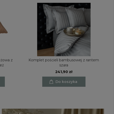
żowa z
Komplet pościeli bambusowej z rantem
K
eż
szara
241,90 zł
Do koszyka