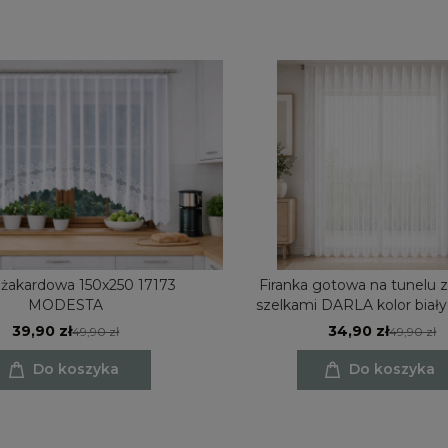
 żakardowa 150x250 17173
Firanka gotowa na tunelu z
MODESTA
szelkami DARLA kolor biał
39,90 zł
34,90 zł
49,90 zł
49,90 zł
Do koszyka
Do koszyka