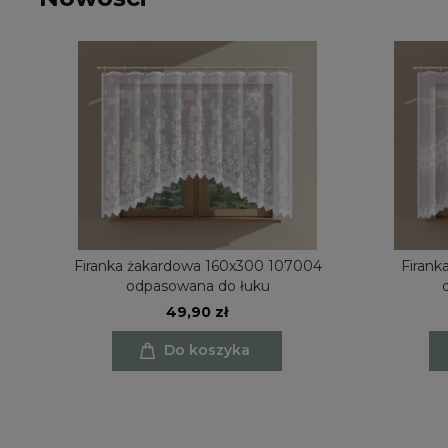
try
Firanka żakardowa 160x300 107004
Firanka żakardowa 160x300 
odpasowana do łuku
49,90 zł
Do koszyka