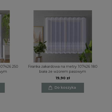
107426 250
Firanka żakardowa na metry 107426 180
F
owym
biała ze wzorem pasowym
19,90 zł
Do koszyka