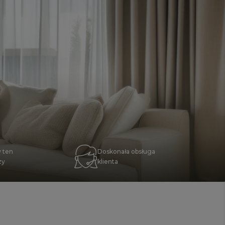
 ten
Doskonała obsługa
zy
klienta