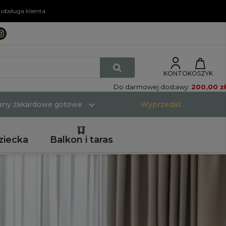
obsługa klienta
KONTO
KOSZYK
Do darmowej dostawy:
200,00 zł
rany żakardowe gotowe
Wyprzedaż
ziecka
Balkon i taras