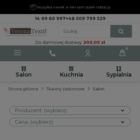
Wysyłka nawet w ten sam dzień roboczy
14 69 60 997
+48 509 799 529
Do darmowej dostawy:
200,00 zł
Salon
Kuchnia
Sypialnia
Strona główna
Tkaniny zasłonowe
Salon
Producent: (wybierz)
Cena: (wybierz)