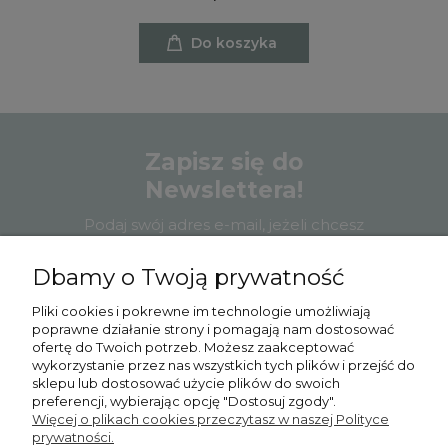
Do koszyka
Zapisz się do
Newslettera!
Podaj swój adres e-mail, jeżeli chcesz
otrzymywać informacje o nowościach i
promocjach.
Dbamy o Twoją prywatność
Pliki cookies i pokrewne im technologie umożliwiają
poprawne działanie strony i pomagają nam dostosować
ofertę do Twoich potrzeb. Możesz zaakceptować
wykorzystanie przez nas wszystkich tych plików i przejść do
Zapisz się
sklepu lub dostosować użycie plików do swoich
preferencji, wybierając opcję "Dostosuj zgody".
Więcej o plikach cookies przeczytasz w naszej Polityce
prywatności.