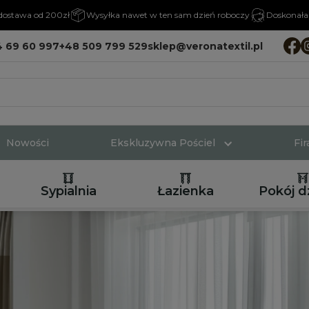
ostawa od 200zł
Wysyłka nawet w ten sam dzień roboczy
Doskonała 
4 69 60 997
+48 509 799 529
sklep@veronatextil.pl
Nowości
Ekskluzywna Pościel
Fi
Sypialnia
Łazienka
Pokój d