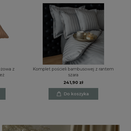
żowa z
Komplet pościeli bambusowej z rantem
K
eż
szara
241,90 zł
Do koszyka