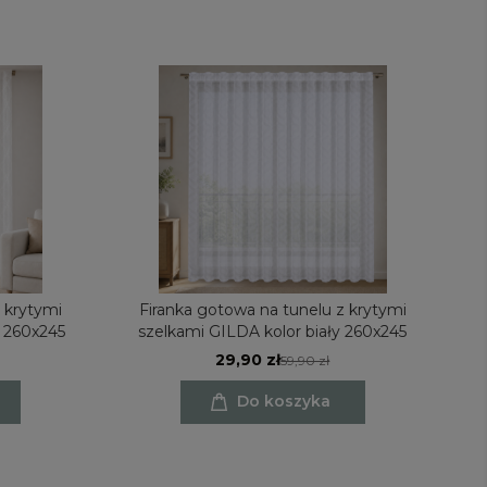
 krytymi
Firanka gotowa na tunelu z krytymi
F
y 260x245
szelkami GILDA kolor biały 260x245
29,90 zł
59,90 zł
Do koszyka