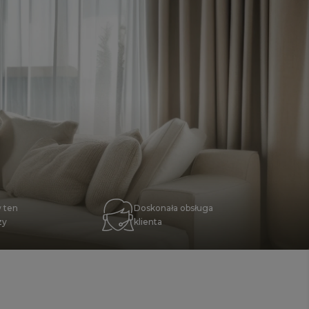
 ten
Doskonała obsługa
zy
klienta