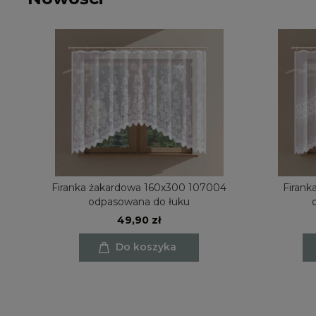
try
Firanka żakardowa 160x300 107004
Firanka żakardowa 160x300 
odpasowana do łuku
49,90 zł
Do koszyka