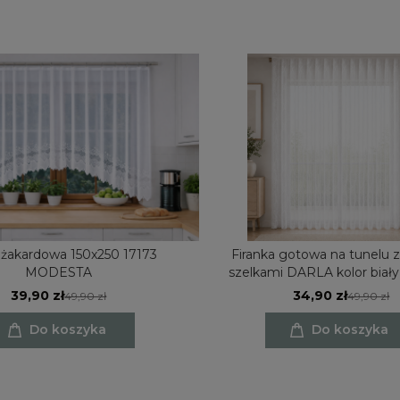
 żakardowa 150x250 17173
Firanka gotowa na tunelu z
MODESTA
szelkami DARLA kolor biał
39,90 zł
34,90 zł
49,90 zł
49,90 zł
Do koszyka
Do koszyka