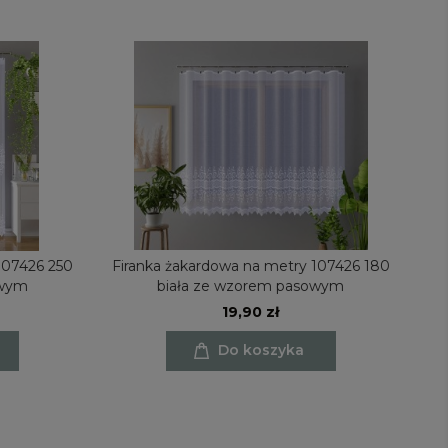
107426 250
Firanka żakardowa na metry 107426 180
F
owym
biała ze wzorem pasowym
19,90 zł
Do koszyka