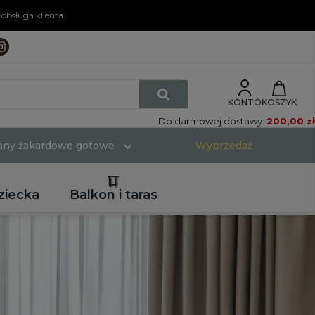
obsługa klienta
KONTO
KOSZYK
Do darmowej dostawy:
200,00 zł
rany żakardowe gotowe
Wyprzedaż
ziecka
Balkon i taras