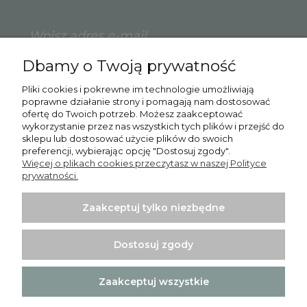
Dbamy o Twoją prywatność
Zapisz się
Pliki cookies i pokrewne im technologie umożliwiają
poprawne działanie strony i pomagają nam dostosować
ofertę do Twoich potrzeb. Możesz zaakceptować
wykorzystanie przez nas wszystkich tych plików i przejść do
sklepu lub dostosować użycie plików do swoich
Pomoc
preferencji, wybierając opcję "Dostosuj zgody".
Więcej o plikach cookies przeczytasz w naszej Polityce
Moje konto
prywatności.
Płatności i dostawa
Zaakceptuj tylko niezbędne
Informacje
Dostosuj zgody
O nas
Zaakceptuj wszystkie