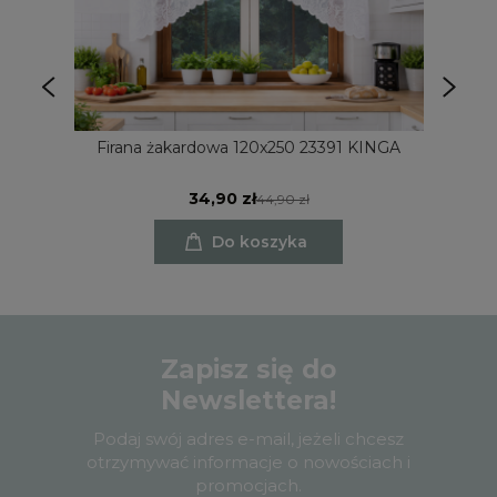
Firana żakardowa 120x250 23391 KINGA
34,90 zł
44,90 zł
Do koszyka
Zapisz się do
Newslettera!
Podaj swój adres e-mail, jeżeli chcesz
otrzymywać informacje o nowościach i
promocjach.