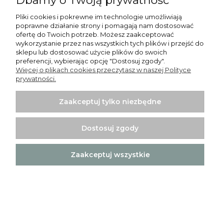
Dbamy o Twoją prywatność
Pliki cookies i pokrewne im technologie umożliwiają
poprawne działanie strony i pomagają nam dostosować
ofertę do Twoich potrzeb. Możesz zaakceptować
wykorzystanie przez nas wszystkich tych plików i przejść do
Zapisz się
sklepu lub dostosować użycie plików do swoich
preferencji, wybierając opcję "Dostosuj zgody".
Więcej o plikach cookies przeczytasz w naszej Polityce
prywatności.
Zaakceptuj tylko niezbędne
Pomoc
Moje konto
Dostosuj zgody
Płatności i dostawa
Zaakceptuj wszystkie
Informacje
O nas